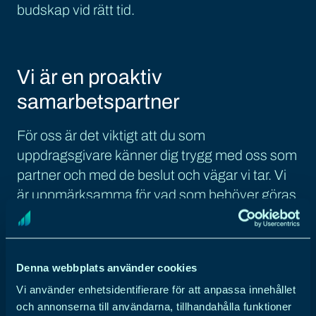
budskap vid rätt tid.
Vi är en proaktiv
samarbetspartner
För oss är det viktigt att du som
uppdragsgivare känner dig trygg med oss som
partner och med de beslut och vägar vi tar. Vi
är uppmärksamma för vad som behöver göras
och vad vi ska prioritera. Genom analyser och
kontinuerliga utvärderingar ser vi över behoven
för att hela tiden ligga i framkant för hur din
Denna webbplats använder cookies
marknadsföring ska utvecklas.
Vi använder enhetsidentifierare för att anpassa innehållet
och annonserna till användarna, tillhandahålla funktioner