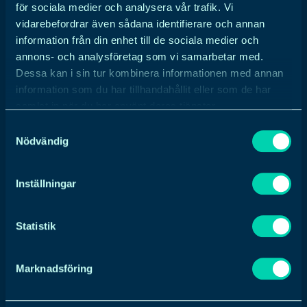
för sociala medier och analysera vår trafik. Vi
vidarebefordrar även sådana identifierare och annan
Är du ansvarig för ditt företags
information från din enhet till de sociala medier och
annons- och analysföretag som vi samarbetar med.
tillväxt?
Dessa kan i sin tur kombinera informationen med annan
information som du har tillhandahållit eller som de har
Oavsett om du innehar rollen som VD, är
samlat in när du har använt deras tjänster.
försäljningschef eller marknadsansvarig arbetar du
mot företagets gemensamma mål. Skillnaden är
Samtyckesval
Nödvändig
att man har olika fokusområden och därför ställs
inför olika utmaningar i sitt arbete. Vi hjälper B2B-
företag både strategiskt och operativt att nå sina
Inställningar
mål genom effektiva och resultatfokuserade
insatser.
Statistik
Vad kan vi hjälpa dig med?
Marknadsföring
Hur säkerställer vi ett bra