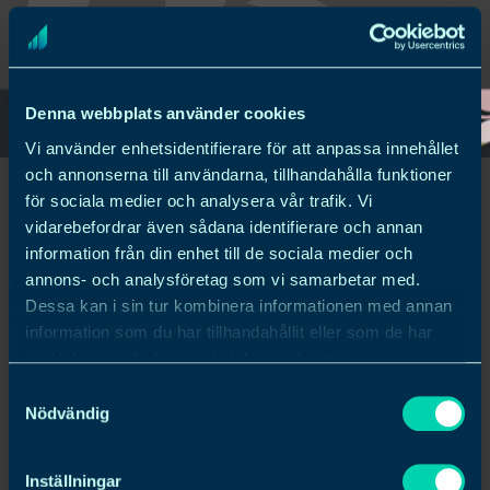
Denna webbplats använder cookies
Vi använder enhetsidentifierare för att anpassa innehållet
och annonserna till användarna, tillhandahålla funktioner
för sociala medier och analysera vår trafik. Vi
vidarebefordrar även sådana identifierare och annan
70 års textilhistoria designad för framtiden
information från din enhet till de sociala medier och
annons- och analysföretag som vi samarbetar med.
Arvidssons har nu förtydligat sitt varumärke
Dessa kan i sin tur kombinera informationen med annan
med uppdaterad logotyp och ett helt nytt
information som du har tillhandahållit eller som de har
samlat in när du har använt deras tjänster.
grafiskt formspråk. Vi har byggt en komplett e-
Samtyckesval
handelsplattform som är integrerad med
Nödvändig
Arvidssons affärssystem. Det gör det möjligt
att bedriva både D2C och B2B-försäljning
Inställningar
med en hög ÅF-funktionalitet genom smarta