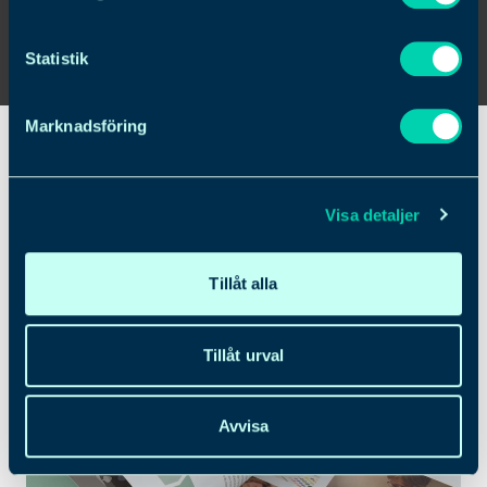
integrationer.
Statistik
Varumärket Arvidssons är nu redo för den
moderna marknaden utan att släppa sin
Marknadsföring
historia och kärleken till design.
Visa detaljer
Tillåt alla
Tillåt urval
Avvisa