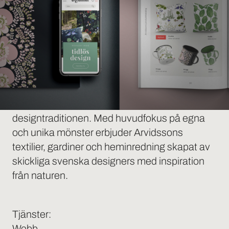
den moderna marknaden
Arvidssons är ett textilföretag som sedan 1949
förvaltat den skandinaviska tidlösa
designtraditionen. Med huvudfokus på egna
och unika mönster erbjuder Arvidssons
textilier, gardiner och heminredning skapat av
skickliga svenska designers med inspiration
från naturen.
Tjänster:
Webb