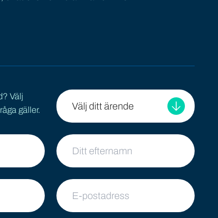
d? Välj
Välj ditt ärende
råga gäller.
Ditt efternamn
E-postadress