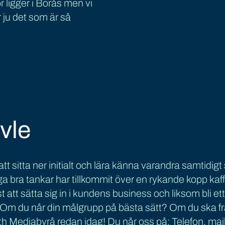
or ligger i Borås men vi
 ju det som är så
vle
tt sitta ner initialt och lära känna varandra samt
ga bra tankar har tillkommit över en rykande kopp ka
ast att sätta sig in i kundens business och liksom bli 
 Om du når din målgrupp på bästa sätt? Om du ska f
Mediabyrå redan idag! Du når oss på: Telefon, mail,