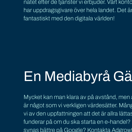
nätet efter de tjänster vi erbjuder. Vårt kont
har uppdragsgivare över hela landet. Det är
fantastiskt med den digitala världen!
En Mediabyrå Gä
Mycket kan man klara av på avstånd, men a
är något som vi verkligen värdesätter. Mån
vi av den uppfattningen att det är allra lätt
funderar på om du ska starta en e-handel?
synas bättre på Google? Kontakta Adgrowth 