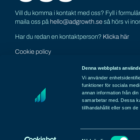
Vill du komma i kontakt med oss? Fyll i formuläre
maila oss på
hello@adgrowth.se
så hörs vi ino
Har du redan en kontaktperson?
Klicka här
Cookie policy
Adgrowth AB
Denna webbplats använde
Skaraborgsvägen 1c, 506 30 Borås
Vi använder enhetsidentifie
Org nummer: 556930-5492
funktioner för sociala medi
Följ oss
annan information från din
samarbetar med. Dessa kan
tillhandahållit eller som d
Samtyckesval