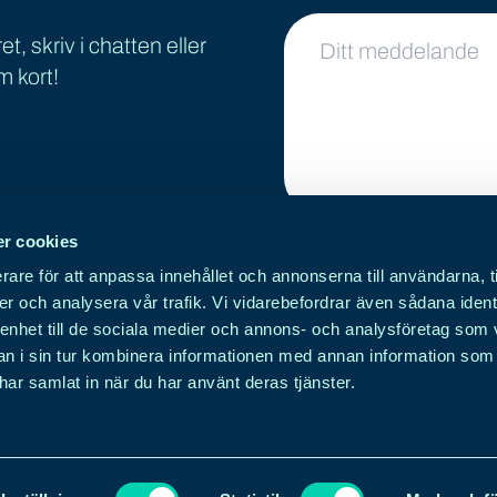
Ditt meddelande
t, skriv i chatten eller
m kort!
r cookies
Genom att använda dett
rare för att anpassa innehållet och annonserna till användarna, t
uppgifter på denna we
er och analysera vår trafik. Vi vidarebefordrar även sådana ident
 enhet till de sociala medier och annons- och analysföretag som 
 i sin tur kombinera informationen med annan information som
e har samlat in när du har använt deras tjänster.
Skicka