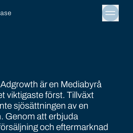
ase
Menu to
! Adgrowth är en Mediabyrå
t viktigaste först. Tillväxt
 inte sjösättningen av en
n. Genom att erbjuda
försäljning och eftermarknad