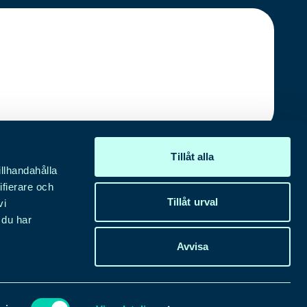
a formulär accepterar du lagring och hantering av dina
Tillåt alla
illhandahålla
bbplats.
ifierare och
Tillåt urval
vi
 du har
Avvisa