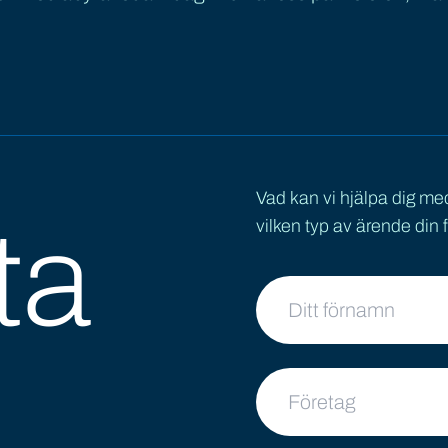
Vad kan vi hjälpa dig me
ta
vilken typ av ärende din f
Ditt namn
Företag