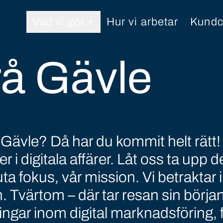
Vad vi gör
Hur vi arbetar
Kundc
å Gävle
 Gävle? Då har du kommit helt rätt
 i digitala affärer. Låt oss ta upp de
uta fokus, vår mission. Vi betraktar
. Tvärtom – där tar resan sin börja
ngar inom digital marknadsföring, 