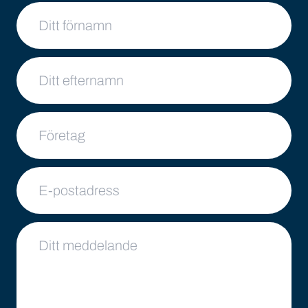
Ditt namn
Ditt efternamn
Företag
E-postadress
Ditt meddelande