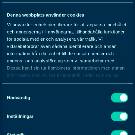
Denna webbplats använder cookies
En Webbyrå Malmö
Vi använder enhetsidentifierare för att anpassa innehållet
och annonserna till användarna, tillhandahålla funktioner
för sociala medier och analysera vår trafik. Vi
Mycket kan man klara av på avstånd, men att
vidarebefordrar även sådana identifierare och annan
sitta ner initialt och lära känna varandra
information från din enhet till de sociala medier och
samtidigt som den gemensamma planen
annons- och analysföretag som vi samarbetar med.
läggs upp är något som vi verkligen
Dessa kan i sin tur kombinera informationen med annan
värdesätter. Många bra tankar har tillkommit
information som du har tillhandahållit eller som de har
över en rykande kopp kaffe, inget snack om
samlat in när du har använt deras tjänster.
den saken. Dessutom är vi av den
Samtyckesval
Nödvändig
uppfattningen att det är allra lättast att sätta
sig in i kundens business och liksom bli ett
med den i verkligheten.
Inställningar
Så, går du och funderar på om du ska starta en
Statistik