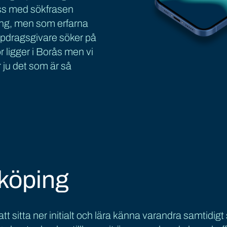
oss med sökfrasen
ping, men som erfarna
uppdragsgivare söker på
or ligger i Borås men vi
 ju det som är så
köping
tt sitta ner initialt och lära känna varandra samt