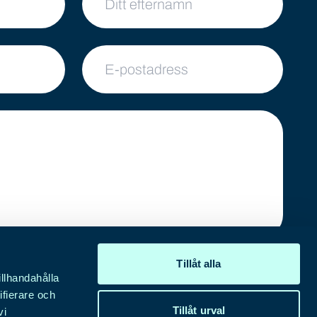
E-postadress
a formulär accepterar du lagring och hantering av dina
Tillåt alla
illhandahålla
bbplats.
ifierare och
Tillåt urval
vi