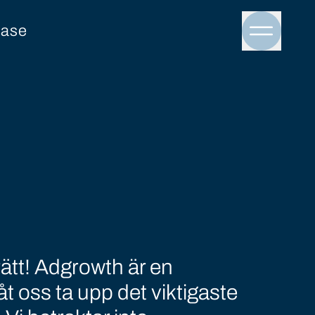
ase
Menu to
ätt! Adgrowth är en
åt oss ta upp det viktigaste