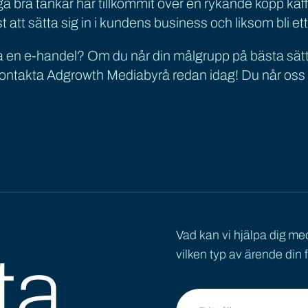
ga bra tankar har tillkommit över en rykande kopp ka
ast att sätta sig in i kundens business och liksom bli e
ta en e-handel? Om du når din målgrupp på bästa sä
ntakta Adgrowth Mediabyrå redan idag! Du når oss på:
Vad kan vi hjälpa dig me
ta
vilken typ av ärende din f
Ditt namn