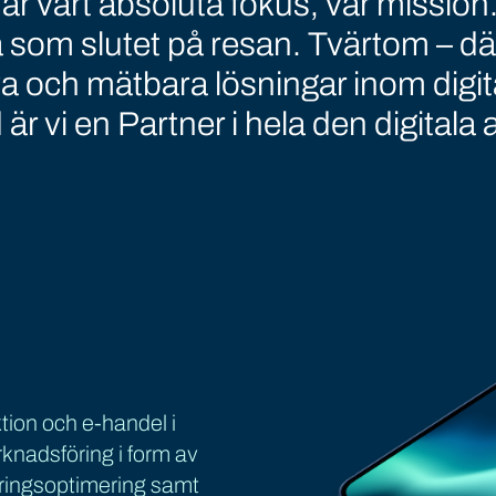
a är vårt absoluta fokus, vår mission.
som slutet på resan. Tvärtom – där 
a och mätbara lösningar inom digit
r vi en Partner i hela den digitala a
tion och e-handel i
nadsföring i form av
ingsoptimering samt