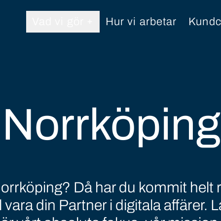
Vad vi gör
Hur vi arbetar
Kundc
Norrköping
orrköping? Då har du kommit helt r
ara din Partner i digitala affärer. L