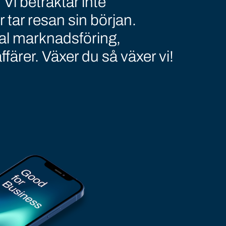
 Vi betraktar inte
tar resan sin början.
al marknadsföring,
ffärer. Växer du så växer vi!