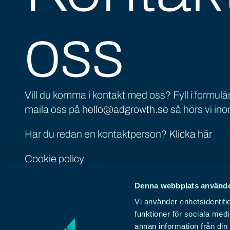
oss
Vill du komma i kontakt med oss? Fyll i formuläre
maila oss på
hello@adgrowth.se
så hörs vi ino
Har du redan en kontaktperson?
Klicka här
Cookie policy
Adgrowth AB
Denna webbplats använde
Skaraborgsvägen 1c, 506 30 Borås
Vi använder enhetsidentifie
Org nummer: 556930-5492
funktioner för sociala medi
Följ oss
annan information från din