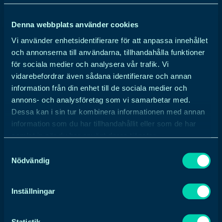
Denna webbplats använder cookies
En Webbyrå Örebro
Vi använder enhetsidentifierare för att anpassa innehållet
och annonserna till användarna, tillhandahålla funktioner
för sociala medier och analysera vår trafik. Vi
Mycket kan man klara av på avstånd, men att
vidarebefordrar även sådana identifierare och annan
sitta ner initialt och lära känna varandra
information från din enhet till de sociala medier och
samtidigt som den gemensamma planen
annons- och analysföretag som vi samarbetar med.
läggs upp är något som vi verkligen
Dessa kan i sin tur kombinera informationen med annan
värdesätter. Många bra tankar har tillkommit
information som du har tillhandahållit eller som de har
över en rykande kopp kaffe, inget snack om
samlat in när du har använt deras tjänster.
den saken. Dessutom är vi av den
Samtyckesval
Nödvändig
uppfattningen att det är allra lättast att sätta
sig in i kundens business och liksom bli ett
med den i verkligheten.
Inställningar
Så, går du och funderar på om du ska starta en
Statistik