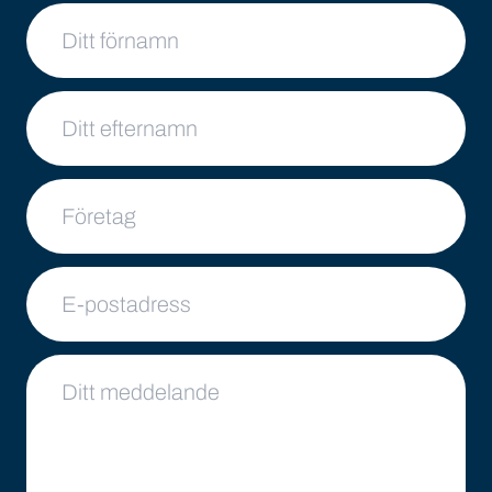
Ditt namn
Ditt efternamn
Företag
E-postadress
Ditt meddelande