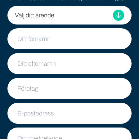
Välj ditt ärende
Ditt namn
Ditt efternamn
Företag
E-postadress
Ditt meddelande