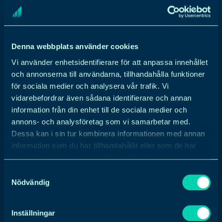
remarketing, alltså annonser som visas för
personer som tidigare besökt en sajt för att
fånga upp dem på nytt. Men man kan även
rikta in dem baserat på målgrupper, intressen
Denna webbplats använder cookies
eller sökord kopplat till sina produkter eller
Vi använder enhetsidentifierare för att anpassa innehållet
tjänster. Det är egentligen bara kreativiteten
och annonserna till användarna, tillhandahålla funktioner
för sociala medier och analysera vår trafik. Vi
som sätter gränserna. Med en bra strategi
vidarebefordrar även sådana identifierare och annan
anser jag att Performance Max är en game
information från din enhet till de sociala medier och
changer.
annons- och analysföretag som vi samarbetar med.
Dessa kan i sin tur kombinera informationen med annan
information som du har tillhandahållit eller som de har
samlat in när du har använt deras tjänster.
Vad är det roligaste med att jobba som PPC
Samtyckesval
Specialist?
Nödvändig
– Att hjälpa företag att ta sitt första eller sitt
Inställningar
nästa steg inom digital marknadsföring. Jag