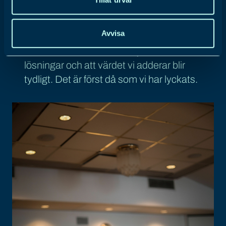
säkerställa att de krav som ställs idag
uppfylls vad gäller optimering och
Avvisa
konvertering. För oss är det viktigt att
kunden förstår varför vi väljer vissa
lösningar och att värdet vi adderar blir
tydligt. Det är först då som vi har lyckats.