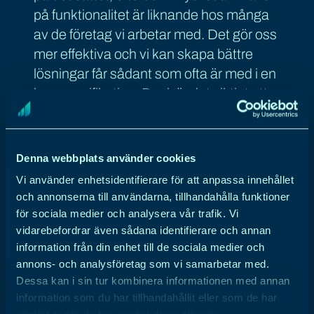
på funktionalitet är liknande hos många
av de företag vi arbetar med. Det gör oss
mer effektiva och vi kan skapa bättre
lösningar får sådant som ofta är med i en
kravspecifikation. Dock är det viktigt att
hitta balansen mellan att dels se varje
projekt som ett tomt ark som vi har
möjlighet att fylla med de bästa
Denna webbplats använder cookies
lösningarna för just den kunden,
Vi använder enhetsidentifierare för att anpassa innehållet
samtidigt som vi inte vill fastna i att
och annonserna till användarna, tillhandahålla funktioner
konstant återuppfinna hjulet på nytt. Men
för sociala medier och analysera vår trafik. Vi
genom att ha ett modulärt och skalbart
vidarebefordrar även sådana identifierare och annan
information från din enhet till de sociala medier och
förhållningssätt till det vi utvecklar kan vi
annons- och analysföretag som vi samarbetar med.
hålla den balansen.
Dessa kan i sin tur kombinera informationen med annan
information som du har tillhandahållit eller som de har