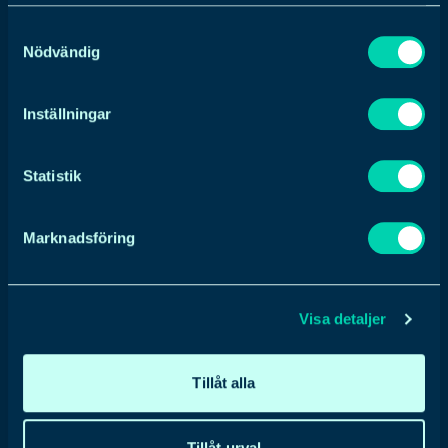
samlat in när du har använt deras tjänster.
Att jobba med ständig
Samtyckesval
Nödvändig
kompetensutveckling är ett måste enligt
Andreas för att hela tiden ligga i
framkant med vårt erbjudande, och
Inställningar
säger avslutningsvis:
Statistik
– Vi har ett team på plats med hög
Marknadsföring
kompetens tillgängliga för våra
uppdragsgivare. Våra webbutvecklare
arbetar tätt ihop med våra Art Directors
Visa detaljer
för att tillsammans skapa snyggt
designade och användarvänliga
webbsidor med hög teknisk
Tillåt alla
funktionalitet. Samtidigt arbetar de också
tätt med vårt performance-team för att
Tillåt urval