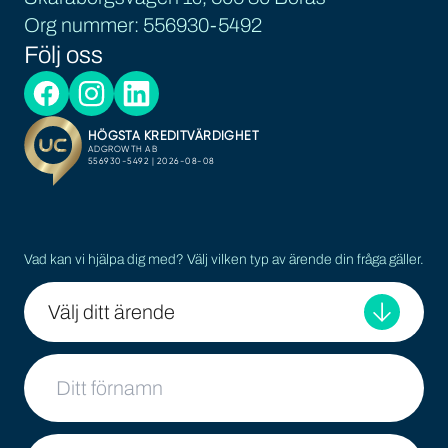
Org nummer: 556930-5492
Följ oss
Vad kan vi hjälpa dig med? Välj vilken typ av ärende din fråga gäller.
Välj ditt ärende
Ditt namn
Ditt efternamn